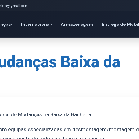
mlda@gmail.com
nças
Internacional
Armazenagem
Entrega de Mobil
▾
▾
udanças Baixa da
onal de Mudanças na Baixa da Banheira.
com equipas especializadas em desmontagem/montagem 
icionamento de todos os itens a transportar.