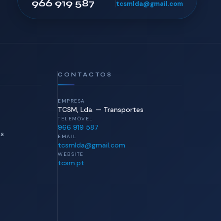
966 919 587
tcsmlda@gmail.com
CONTACTOS
EMPRESA
TCSM, Lda. — Transportes
TELEMÓVEL
966 919 587
is
EMAIL
tcsmlda@gmail.com
WEBSITE
tcsm.pt