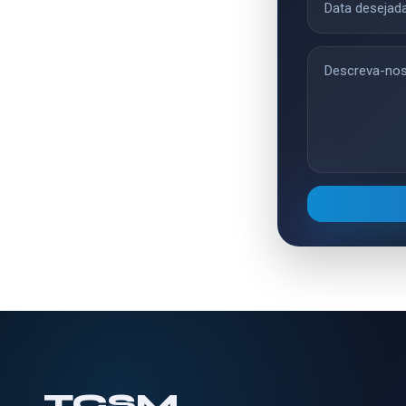
TCSM
.