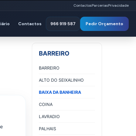
Contactos
Parcerias
Privacidade
iário
Contactos
966 919 587
Pedir Orçamento
BARREIRO
BARREIRO
ALTO DO SEIXALINHO
BAIXA DA BANHEIRA
COINA
LAVRADIO
de
PALHAIS