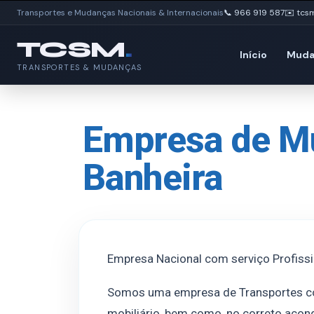
Transportes e Mudanças Nacionais & Internacionais
📞 966 919 587
✉️ tcs
TCSM
.
Início
Muda
TRANSPORTES & MUDANÇAS
Empresa de M
Banheira
Empresa Nacional com serviço Profissi
Somos uma empresa de Transportes 
mobiliário, bem como, no correto acond