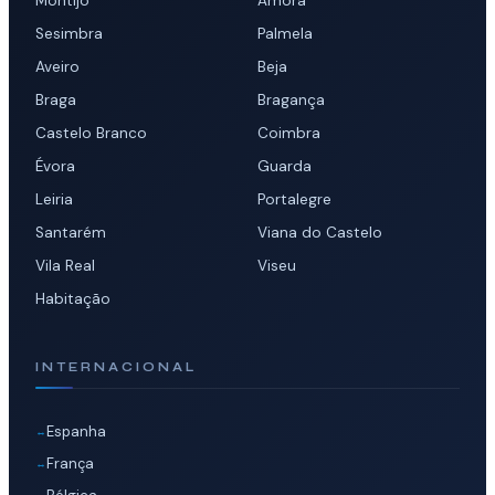
Montijo
Amora
Sesimbra
Palmela
Aveiro
Beja
Braga
Bragança
Castelo Branco
Coimbra
Évora
Guarda
Leiria
Portalegre
Santarém
Viana do Castelo
Vila Real
Viseu
Habitação
INTERNACIONAL
Espanha
França