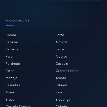
MUDANÇAS
Lisboa
Porto
Setúbal
Almada
Barreiro
Seixal
Faro
Algarve
Portimão
Cascais
Estoril
Grande Lisboa
Montijo
Amora
Sesimbra
Palmela
Aveiro
Beja
Braga
Bragança
Castelo Branco
Coimbra