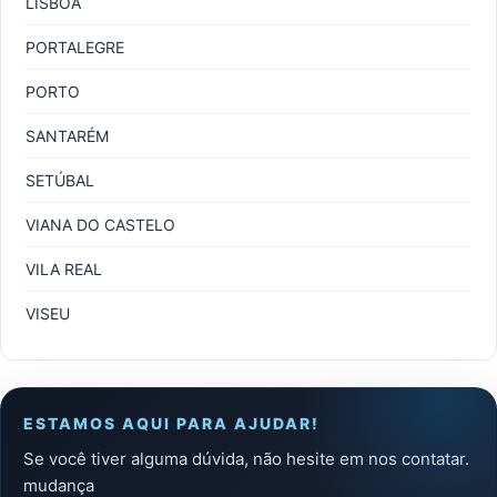
LISBOA
PORTALEGRE
PORTO
SANTARÉM
SETÚBAL
VIANA DO CASTELO
VILA REAL
VISEU
ESTAMOS AQUI PARA AJUDAR!
Se você tiver alguma dúvida, não hesite em nos contatar.
mudança