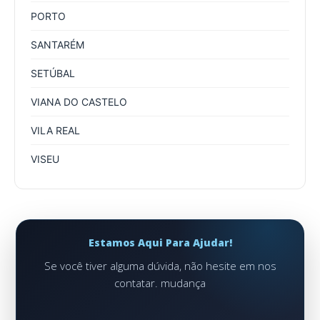
PORTO
SANTARÉM
SETÚBAL
VIANA DO CASTELO
VILA REAL
VISEU
Estamos Aqui Para Ajudar!
Se você tiver alguma dúvida, não hesite em nos
contatar. mudança