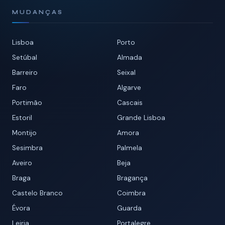
MUDANÇAS
Lisboa
Porto
Setúbal
Almada
Barreiro
Seixal
Faro
Algarve
Portimão
Cascais
Estoril
Grande Lisboa
Montijo
Amora
Sesimbra
Palmela
Aveiro
Beja
Braga
Bragança
Castelo Branco
Coimbra
Évora
Guarda
Leiria
Portalegre