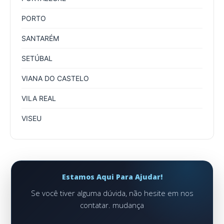
PORTO
SANTARÉM
SETÚBAL
VIANA DO CASTELO
VILA REAL
VISEU
Estamos Aqui Para Ajudar!
Se você tiver alguma dúvida, não hesite em nos
contatar. mudança